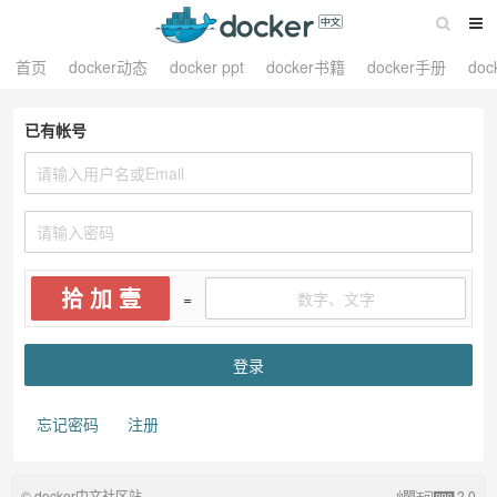
首页
docker动态
docker ppt
docker书籍
docker手册
do
已有帐号
拾 加 壹
=
忘记密码
注册
© docker中文社区站
2.0