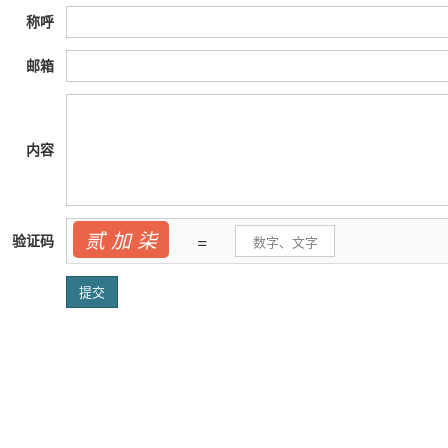
称呼
邮箱
内容
贰 加 柒
=
验证码