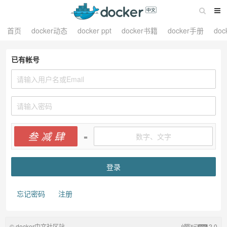
首页
docker动态
docker ppt
docker书籍
docker手册
do
已有帐号
叁 减 肆
=
忘记密码
注册
© docker中文社区站
2.0