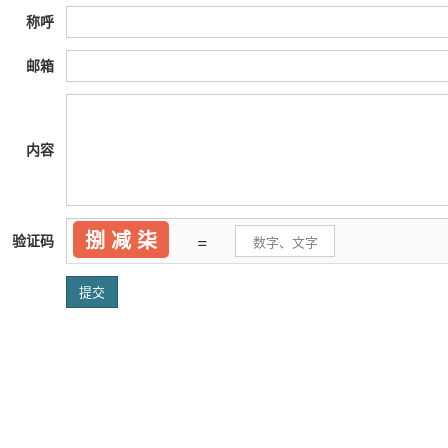
称呼
邮箱
内容
捌 减 柒
=
验证码