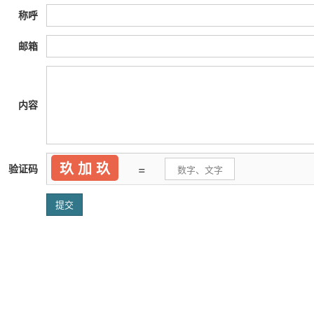
称呼
邮箱
内容
玖 加 玖
=
验证码