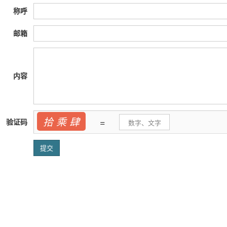
称呼
邮箱
内容
拾 乘 肆
=
验证码