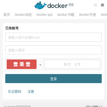
首页
docker动态
docker ppt
docker书籍
docker手册
do
已有帐号
壹 乘 壹
=
忘记密码
注册
© docker中文社区站
2.0