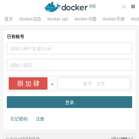
首页
docker动态
docker ppt
docker书籍
docker手册
do
已有帐号
捌 加 肆
=
忘记密码
注册
© docker中文社区站
2.0