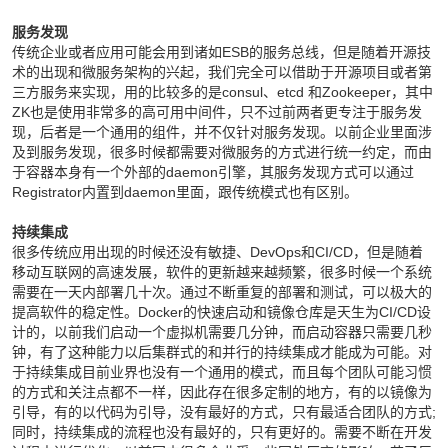
服务发现
传统企业或者应用可能会用到诸如ESB的服务总线，但是随着开源技
术的出现和微服务架构的兴起，我们完全可以借助于开源项目或者第
三方服务来实现，用的比较多的是consul、etcd 和Zookeeper，其中
ZK也是使用非常多的高可用中间件，只不过前两者更专注于服务发
现，后者是一个通用的组件，并不仅针对服务发现。以前企业里面涉
及到服务发现，很多时候都需要对微服务的方式进行统一约定，而由
于容器本身有一个外部的daemon引擎，其服务发现方式可以通过
Registrator内置到daemon里面，跟传统模式也有区别。
持续集成
很多传统应用出现的时候还没有敏捷、DevOps和CI/CD，但是随着
移动互联网的高速发展，软件的更新越来越频繁，很多时候一个系统
需要在一天内部署几十次。通过不断重复的部署和测试，可以极大的
提高软件的稳定性。Docker的快速启动和镜像仓库是天生为CI/CD设
计的，以前我们启动一个虚拟机需要几分钟，而启动容器只需要几秒
钟，有了这种能力以后集群式的和并行的持续集成才能成为可能。对
于持续集成目前业界也没有一个通用的模式，而且每个团队可能习惯
的方式和关注点都不一样，因此存在很多定制的地方，有的以镜像为
引导，有的以代码为引导，没有最好的方式，只有最适合团队的方式;
同时，持续集成的流程也没有最好的，只有更好的。需要不断在开发