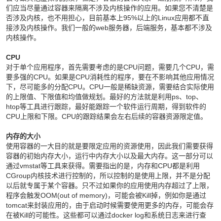
们应当尽量通过容器来隔离不涉及内核操作的应用。如果您不清楚是
否涉及内核，也不用担心，目前基本上95%以上的Linux应用都不直
接涉及内核操作。我们一般的web服务器，后端服务，基本都不涉及
内核操作。
CPU
对于单个应用程序，首先需要考虑的是CPU问题，需要几个CPU，需
要多强的CPU。如果是CPU消耗性的程序，要在不影响其他应用情况
下，尽可能多的分配CPU。CPU一般是稀缺资源，需要结合实际使用
的上限值、下限值和均值做规划。最好的方法就是利用ps、top、
htop等工具进行跟踪，最好能跟踪一个软件运行周期，得到软件的
CPU上限和下限。CPU的跟踪结果会左右后续的容器资源限定值。
内存的大小
使用容器的一大目的就是要限定应用的资源使用，因此我们需要获得
容器的初始内存大小，运行中内存大小以及最大内存。这一部分可以
通过vmstat等工具来获得。需要指出的是，内存和CPU都是利用
CGroup内核技术进行控制的，所以控制的是使用上限，并不是分配
以后就专属于某个容器。只不过如果你的应用使用内存超过了上限，
程序会触发OOM(out of memory)，可能会被Kill掉，例如你是通过
tomcat来封装应用的，由于启动时候需要使用更多的内存，可能会存
在被Kill的可能性。这些都可以通过docker log和系统日志来进行查