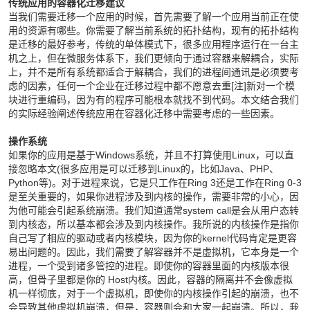
传统应用的容器化迁移建议
当我们需要迁移一个应用的时候，首先需要了解一个应用当前正在使
用的资源有哪些。你需要了解当前系统的拓扑结构，现有的拓扑结构
是迁移的最好参考，传统的单体模式下，很多应用程序运行在一台主
机之上，但在微服务体系下，我们更倾向于通过容器来解耦合，实际
上，并不是所有系统都适合于解耦合，我们的进程间通讯是必须要考
虑的因素，任何一个企业在迁移过程中都不愿意去重[注]新对一个模
块进行重编码，因为有的程序可能根本就找不到代码。本文结合我们
的实际经验阐述传统应用在容器化迁移中需要考虑的一些因素。
操作系统
如果你的应用是基于Windows系统，并且不打算使用Linux，可以直
接忽略本文(很多应用是可以迁移到Linux的，比如Java、PHP、
Python等)。对于进程来说，它是只工作在Ring 3还是工作在Ring 0-3
是至关重要的，如果你进程涉及到内核的操作，需要非常的小心，因
为他可能会引起系统崩溃。我们知道通常system call是会从用户态转
到内核态，所以基本都会涉及到内核操作。我所说的内核操作是指你
自己写了相应的驱动或者内核模块，因为你的kernel代码肯定是更容
易出问题的。因此，我们需要了解容器并不是虚拟机，它本身是一个
进程，一个受到诸多管控的进程。即使你的容器里面的内核版本很
高，但骨子里都是你的 Host内核。因此，容器的隔离并不会像虚拟
机一样彻底，对于一个虚拟机，即使你的内核操作引起的崩溃，也不
会导致其他虚拟机崩溃，但是，容器则会和大家一起崩溃。所以，我