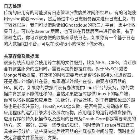
日志处理
传统的应用有的可能没有日志管理(+微信关注网络世界)，有的可能使
用syslog或者rsyslog，然后通过中心日志服务器来进行日志汇总。有
了容器以后，我们可以借助诸如Ghostcloud的第三方平台，集中化收
集日志。可以在daemon层面，也可以在容器层面来进行收集。有了
容器之后，你可以很方便的收集全系统日志，如果你有一个基于日志
的大数据[注]平台，可以在改动很小的情况下做分析。
共享存储及数据库
很多传统应用都会使用跨主机的文件服务，比如NFS、CIFS。当迁移
含有这些服务的应用时，需要添加外部挂在卷。对于MySQL或者
Mongo等数据库，在迁移的时候需要考虑是否将数据持久化进容器，
还是通过外部的挂在卷。如果通过外部挂在卷，需要考虑容器的
HA。同时，如果你的数据库没有办法提供Linux平台的支持，你的数
据库肯定是不能做迁移的，当然如果数据库提供Linux下的客户端，
你可以将数据库和应用做一次拆分，再做迁移。对于存储和磁盘的跟
踪也是必须注意的，Host的RAID怎么做，是否需要支持动态扩展，
应用程序的运行目录大小及层次结构，应用程序的运行时磁盘操作，
应用程序的持久化操作以及应用的日志及Crash Core都是需要考虑的
地方。这一部分，需要一些专业的知识，同时借助于strace等跟踪工
具来进行分析，这些将决定后续容器的挂载卷及空间分配，同时也会
决定容器文件系统设计方案。