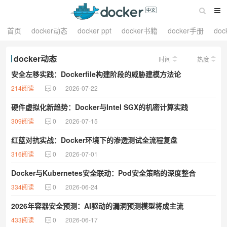
首页
docker动态
docker ppt
docker书籍
docker手册
do
docker动态
时间
热度
安全左移实践：Dockerfile构建阶段的威胁建模方法论
214阅读
0
2026-07-22
硬件虚拟化新趋势：Docker与Intel SGX的机密计算实践
309阅读
0
2026-07-15
红蓝对抗实战：Docker环境下的渗透测试全流程复盘
316阅读
0
2026-07-01
Docker与Kubernetes安全联动：Pod安全策略的深度整合
334阅读
0
2026-06-24
2026年容器安全预测：AI驱动的漏洞预测模型将成主流
433阅读
0
2026-06-17