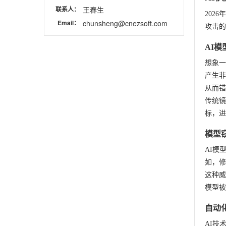
联系人：
王春生
202
Email：
chunsheng@cnezsoft.com
攻击的
AI
想象一
产生非
从而错
传统镜
标，进
模型
AI模
如，修
这种威
模型被
自动
AI技