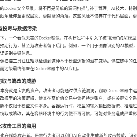
6年的Docker安全图景，将不再是简单的漏洞扫描与补丁管理。AI技术，
触角延伸至更深层次、更隐蔽的角落。这些风险不仅存在于代码层面，更
模型投毒与数据污染
下，一个看似无害的Docker镜像，在构建过程中引入了被“投毒”的AI
预期行为，甚至为攻击者留下后门。例如，一个用于图像识别的AI模型
误识别关键信息。
像扫描工具往往难以检测到这种基于模型逻辑的潜在威胁。供应链中的任
而污染最终部署在Docker容器中的AI应用。
窃取与篡改的威胁
型本身就是宝贵的资产。攻击者可能通过供应链漏洞，窃取Docker容器
改模型的决策逻辑，使其在高价值交易中偏袒特定账户，或在关键安全系
胁不仅限于模型文件本身。容器运行时，模型的输入输出数据流、推理过
窃取或篡改，其在容器环境中的行为便不再可信，可能对业务造成严重影
化攻击工具的滥用
术也在赋能攻击者。恶意行为者可以利用AI自动化生成新的攻击载荷、识