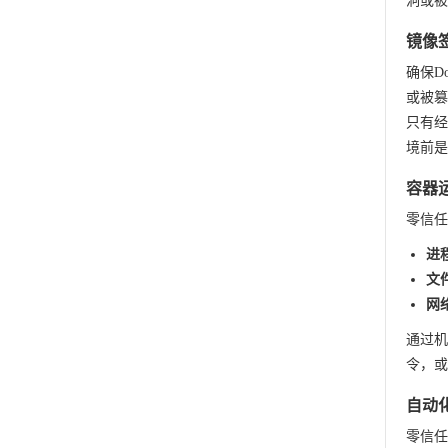
洞或被
镜像
确保D
或被篡
只有经
境前是
容器
零信任
进
文
网
通过机
令，或
自动
零信任