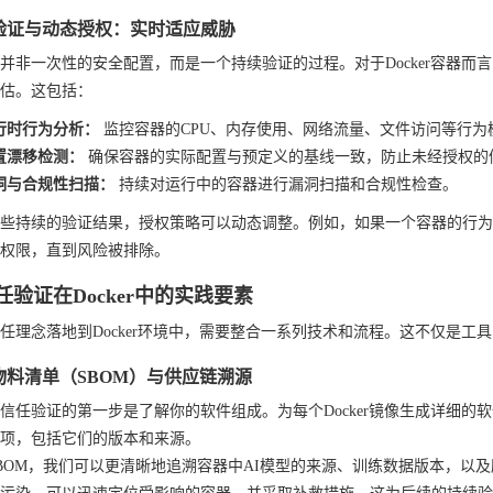
验证与动态授权：实时适应威胁
并非一次性的安全配置，而是一个持续验证的过程。对于Docker容器
估。这包括：
行时行为分析：
监控容器的CPU、内存使用、网络流量、文件访问等行为
置漂移检测：
确保容器的实际配置与预定义的基线一致，防止未经授权的
洞与合规性扫描：
持续对运行中的容器进行漏洞扫描和合规性检查。
些持续的验证结果，授权策略可以动态调整。例如，如果一个容器的行为
权限，直到风险被排除。
任验证在Docker中的实践要素
任理念落地到Docker环境中，需要整合一系列技术和流程。这不仅是工
物料清单（SBOM）与供应链溯源
信任验证的第一步是了解你的软件组成。为每个Docker镜像生成详细的
项，包括它们的版本和来源。
BOM，我们可以更清晰地追溯容器中AI模型的来源、训练数据版本，以