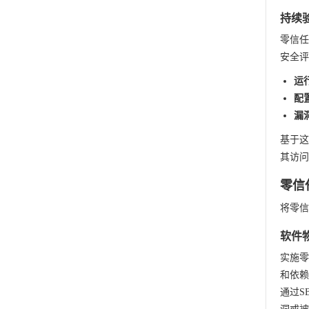
持续
零信任
安全评
运
配
漏
基于这
其访问
零信
将零信
软件
实施零
和依赖
通过S