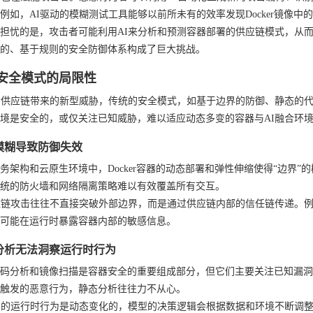
例如，AI驱动的模糊测试工具能够以前所未有的效率发现Docker镜像中
担忧的是，攻击者可能利用AI来分析和预测容器部署的供应链模式，从
的、基于规则的安全防御体系构成了巨大挑战。
安全模式的局限性
I供应链带来的新型威胁，传统的安全模式，如基于边界的防御、静态的
境是安全的，或仅关注已知威胁，难以适应动态多变的容器与AI融合环
模糊导致防御失效
务架构和云原生环境中，Docker容器的动态部署和弹性伸缩使得“边界
统的防火墙和网络隔离策略难以有效覆盖所有交互。
应链攻击往往不直接突破外部边界，而是通过供应链内部的信任链传递。
可能在运行时暴露容器内部的敏感信息。
分析无法洞察运行时行为
码分析和镜像扫描是容器安全的重要组成部分，但它们主要关注已知漏洞
触发的恶意行为，静态分析往往力不从心。
用的运行时行为是动态变化的，模型的决策逻辑会根据数据和环境不断调