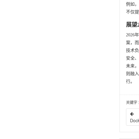
例如，
不仅提
展望
202
案，而
技术负
安全、
未来，
则融入
行。
关键字