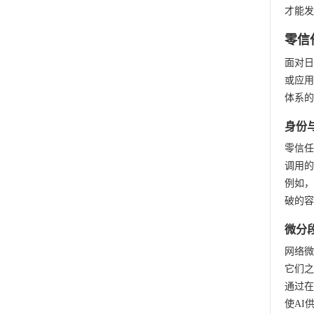
才能发
零信
面对日
或应用
体系的
身份
零信任
调用的
例如，
破的容
微分
网络微
它们之
通过在
使AI