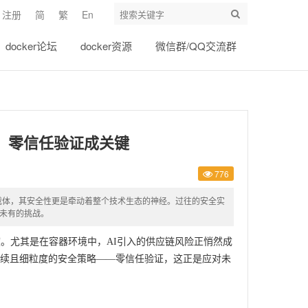
注册
简
繁
En
docker论坛
docker资源
微信群/QQ交流群
威胁，零信任验证成关键
776
心载体，其安全性更是牵动着整个技术生态的神经。过往的安全实
所未有的挑战。
度。尤其是在容器环境中，AI引入的供应链风险正悄然成
续且细粒度的安全策略——零信任验证，这正是应对未