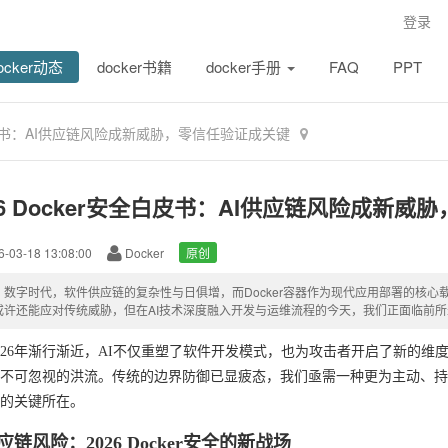
登录
ocker动态
docker书籍
docker手册
FAQ
PPT
全白皮书：AI供应链风险成新威胁，零信任验证成关键
26 Docker安全白皮书：AI供应链风险成新
-03-18 13:08:00
Docker
原创
：数字时代，软件供应链的复杂性与日俱增，而Docker容器作为现代应用部署的核
或许还能应对传统威胁，但在AI技术深度融入开发与运维流程的今天，我们正面临前
026年渐行渐近，AI不仅重塑了软件开发模式，也为攻击者开启了新的维
不可忽视的洪流。传统的边界防御已显疲态，我们亟需一种更为主动、持
的关键所在。
应链风险：2026 Docker安全的新战场