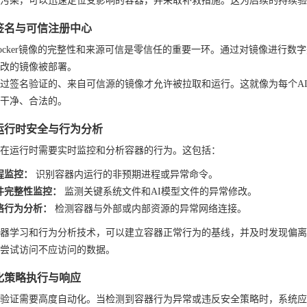
污染，可以迅速定位受影响的容器，并采取补救措施。这为后续的持续验
签名与可信注册中心
ocker镜像的完整性和来源可信是零信任的重要一环。通过对镜像进行
改的镜像被部署。
过签名验证的、来自可信源的镜像才允许被拉取和运行。这就像为每个AI
干净、合法的。
运行时安全与行为分析
在运行时需要实时监控和分析容器的行为。这包括：
程监控：
识别容器内运行的非预期进程或异常命令。
件完整性监控：
监测关键系统文件和AI模型文件的异常修改。
络行为分析：
检测容器与外部或内部资源的异常网络连接。
器学习和行为分析技术，可以建立容器正常行为的基线，并及时发现偏离
尝试访问不应访问的数据。
化策略执行与响应
验证需要高度自动化。当检测到容器行为异常或违反安全策略时，系统应