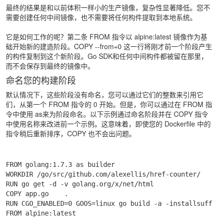
最终的结果是和以前体积一样小的生产镜像，复杂性显著降低。您不
需要创建任何中间镜像，也不需要将任何构件提取到本地系统。
它是如何工作的呢？第二条 FROM 指令以 alpine:latest 镜像作为基
础开始新的建造阶段。COPY --from=0 这一行将刚才前一个阶段产生
的构件复制到这个新阶段。Go SDK和任何中间构件都被留在那里，
而不会保存到最终的镜像中。
命名您的构建阶段
默认情况下，这些阶段没有命名，您可以通过它们的整数来引用它
们，从第一个 FROM 指令的 0 开始。但是，你可以通过在 FROM 指
令中使用 as来为阶段命名。以下示例通过命名阶段并在 COPY 指令
中使用名称来改进前一个示例。这意味着，即使您的 Dockerfile 中的
指令稍后重新排序，COPY 也不会出问题。
FROM golang:1.7.3 as builder

WORKDIR /go/src/github.com/alexellis/href-counter/

RUN go get -d -v golang.org/x/net/html

COPY app.go    .

RUN CGO_ENABLED=0 GOOS=linux go build -a -installsuffix
FROM alpine:latest
