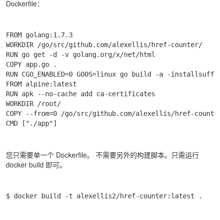
Dockerfile：
FROM golang:1.7.3

WORKDIR /go/src/github.com/alexellis/href-counter/

RUN go get -d -v golang.org/x/net/html

COPY app.go .

RUN CGO_ENABLED=0 GOOS=linux go build -a -installsuffix
FROM alpine:latest

RUN apk --no-cache add ca-certificates

WORKDIR /root/

COPY --from=0 /go/src/github.com/alexellis/href-counter
CMD ["./app"]
您只需要单一个 Dockerfile。 不需要另外的构建脚本。只需运行
docker build 即可。
$ docker build -t alexellis2/href-counter:latest .