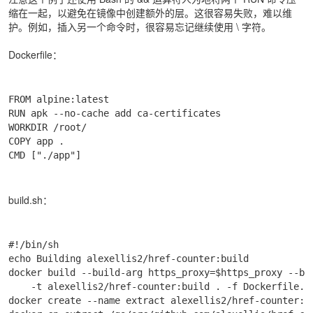
缩在一起，以避免在镜像中创建额外的层。这很容易失败，难以维
护。例如，插入另一个命令时，很容易忘记继续使用 \ 字符。
Dockerfile：
FROM alpine:latest

RUN apk --no-cache add ca-certificates

WORKDIR /root/

COPY app .

CMD ["./app"]
build.sh：
#!/bin/sh

echo Building alexellis2/href-counter:build

docker build --build-arg https_proxy=$https_proxy --bui
    -t alexellis2/href-counter:build . -f Dockerfile.bu
docker create --name extract alexellis2/href-counter:bu