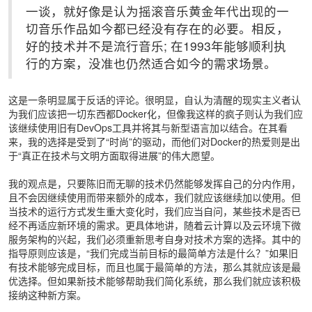
一谈，就好像是认为摇滚音乐黄金年代出现的一
切音乐作品如今都已经没有存在的必要。相反，
好的技术并不是流行音乐; 在1993年能够顺利执
行的方案，没准也仍然适合如今的需求场景。
这是一条明显属于反话的评论。很明显，自认为清醒的现实主义者认
为我们应该把一切东西都Docker化，但像我这样的疯子则认为我们应
该继续使用旧有DevOps工具并将其与新型语言加以结合。在其看
来，我的选择是受到了“时尚”的驱动，而他们对Docker的热爱则是出
于“真正在技术与文明方面取得进展”的伟大愿望。
我的观点是，只要陈旧而无聊的技术仍然能够发挥自己的分内作用，
且不会因继续使用而带来额外的成本，我们就应该继续加以使用。但
当技术的运行方式发生重大变化时，我们应当自问，某些技术是否已
经不再适应新环境的需求。更具体地讲，随着云计算以及云环境下微
服务架构的兴起，我们必须重新思考自身对技术方案的选择。其中的
指导原则应该是，“我们完成当前目标的最简单方法是什么？”如果旧
有技术能够完成目标，而且也属于最简单的方法，那么其就应该是最
优选择。但如果新技术能够帮助我们简化系统，那么我们就应该积极
接纳这种新方案。