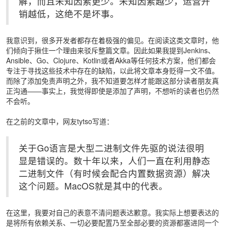
解，而且未知因素更少。未知因素越少，运营开
销越低，这绝不是坏事。
我意识到，很多开发者都存在着极强的偏见。在阅读这类文章时，他
们倾向于揪住一个理由来驳斥整篇文章。因此如果我提到Jenkins、
Ansible、Go、Clojure、Kotlin或者Akka等任何技术方案，他们都会
专注于寻找这些技术中存在的缺陷，以此将文章本身贬得一文不值。
而除了添加免责声明之外，我不知道要怎样才能跟这部分读者朋友真
正沟通——事实上，我觉得即使是添加了声明，不想听的读者也仍然
不会听。
在之前的文章中，网友tytso写道：
关于Go语言是大型二进制文件先驱的说法很明
显是错误的。数十年以来，人们一直在利用静态
二进制文件（有时候会配合内置数据资源）解决
这个问题。MacOS就是其中的代表。
在这里，我要对自己的表意不清问题表达歉意。我实际上想要表达的
是将所有依赖关系、一切必要配置乃至全部必要的资源都塞进同一个