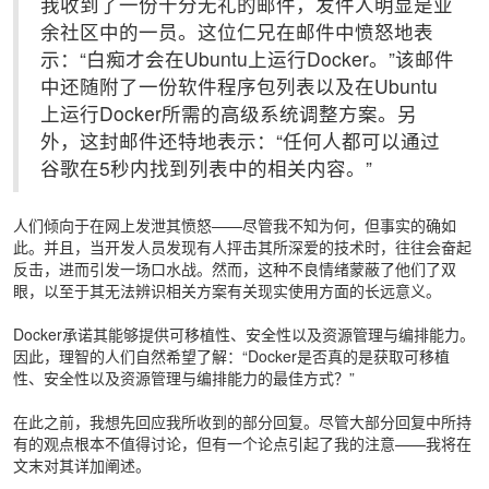
我收到了一份十分无礼的邮件，发件人明显是业
余社区中的一员。这位仁兄在邮件中愤怒地表
示：“白痴才会在Ubuntu上运行Docker。”该邮件
中还随附了一份软件程序包列表以及在Ubuntu
上运行Docker所需的高级系统调整方案。另
外，这封邮件还特地表示：“任何人都可以通过
谷歌在5秒内找到列表中的相关内容。”
人们倾向于在网上发泄其愤怒——尽管我不知为何，但事实的确如
此。并且，当开发人员发现有人抨击其所深爱的技术时，往往会奋起
反击，进而引发一场口水战。然而，这种不良情绪蒙蔽了他们了双
眼，以至于其无法辨识相关方案有关现实使用方面的长远意义。
Docker承诺其能够提供可移植性、安全性以及资源管理与编排能力。
因此，理智的人们自然希望了解：“Docker是否真的是获取可移植
性、安全性以及资源管理与编排能力的最佳方式？”
在此之前，我想先回应我所收到的部分回复。尽管大部分回复中所持
有的观点根本不值得讨论，但有一个论点引起了我的注意——我将在
文末对其详加阐述。