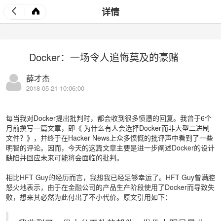
详情
Docker：一场令人追悔莫及的豪赌
薛才杰
2018-05-21 10:06:00
每当我对Docker提出批判时，都会收到很多愤懑的回复。我曾于6个
月前撰写一篇文章，即《
为什么有人会选择Docker而非大型二进制
文件？
》，并终于在Hacker News上众多愤慨的批评声中看到了一些
明智的评论。因而，今天的这篇文章主要是进一步阐述Docker的设计
缺陷并回应未来可能将会面临的批判。
相比HFT Guy的经历而言，我想我已经足够幸运了。HFT Guy曾满腔
怒火地表示，由于在金融公司的产品生产阶段使用了Docker而导致失
败，想来其必然为此付出了不小代价。原文引用如下：