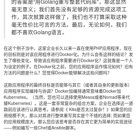
的答案是“用Golang重写整套代码库”，那这显然
毫无意义；我们首先没有足够的资源完成这项工
作，其次就算这样做了，我们也不打算采取这种
毫无性价比可言的方法。最后，无论如何，我们
都不喜欢Golang语言。
在这个例子当中，这家企业长久以来一直在使用PHP应用程序，现在
的目标则是对该应用程序进行Docker化。为什么会有这样的结论？发
生了哪些变化，导致该应用程序需要进行Docker化？这就像是一个人
为设定的例子。在Docker化之前，您的应用程序运作情况如何？旧有
方法的问题是什么？您觉得Docker能够解决这些问题吗？
这款应用程序的最终目标是否能够与其它（或者其自身的更新版本）
应用程序实现编排与协调？Docker加编排通常意味着Docker加
Kubernetes。（当然，您也可以选择使用Mesos或者Nomad等来代
替Kubernetes）。这是一套非常复杂的组合方案，企业在选择这一道
路前应该进行认真思考。请参阅《
K8s是否太过复杂？
》如果您的应
用规模不大，那么对其进行整体重写其实是个不错的选择; 而如果您
的应用规模庞大，那么您应该思考是否存在其它更为简单的实现途径
——例如编写一些Chef或Ansible脚本。