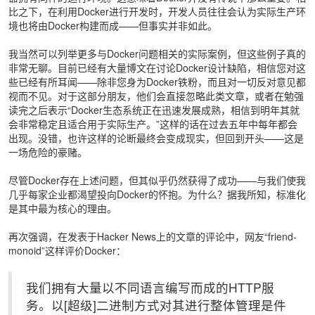
比之下，在利用Docker进行开发时，开发人员往往会认为实际生产环
境也将由Docker构建而成——但事实并非如此。
我当然可以列举更多与Docker问题相关的实际案例，但这些例子真的
非常无聊。目前已经有大量博文在讨论Docker设计缺陷，相信您对这
些已经有所耳闻——除非您身为Docker铁粉，而且对一切反对意见都
视而不见。对于这部分朋友，他们会直接忽略此类文章，或者在勉强
读完之后表示“Docker生态系统正在迅速发展成熟，相信到明年其就
会非常稳定且适合用于实际生产。”这样的话在过去五年中每年都会
出现。没错，也许这样的论断最终会变成现实，但回到开头——这是
一场危险的豪赌。
尽管Docker存在上述问题，但其似乎仍然获得了成功——与我们使我
几乎每家企业都渴望投向Docker的怀抱。为什么？据我所知，标准化
是其中最为核心的理由。
再次强调，在发表于Hacker News上的文章的评论中，网友“friend-
monoid”这样评价Docker：
我们拥有大量以不同语言编写而成的HTTP服
务。以[超级]二进制方式对其进行整体管理是件