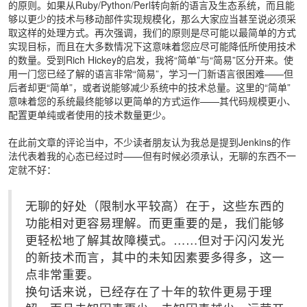
的原则。如果从Ruby/Python/Perl转向新的语言及生态系统，而且能
够以更少的技术与移动部件实现规模化，那么大家应当甚至说必须采
取这样的处理方式。再次强调，我们的原则是尽可能以最简单的方式
实现目标，而且在大多数情况下这意味着您应尽可能降低所使用技术
的数量。受到Rich Hickey的启发，我将“简单”与“简易”区分开来。使
用一门您已经了解的语言非常“简易”，学习一门新语言很困难——但
后者却更“简单”，或者说能够减少系统中的技术总量。这里的“简单”
意味着您的系统最终能够以更简单的方式运作——其代码规模更小、
配置更单纯或者使用的技术数量更少。
在此前文章的评论当中，不少读者朋友认为我总是提到Jenkins的作
法代表着我的心态已经过时——但有时候必须承认，无聊的东西不一
定就不好：
无聊的好处（限制水平较高）在于，这些东西的
功能相对更容易理解。而更重要的是，我们能够
更轻松地了解其故障模式。……但对于闪闪发光
的新技术而言，其中的未知因素要多得多，这一
点非常重要。
换句话来说，已经存在了十年的软件更易于理