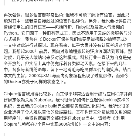
再次强调，很多语言都非常出色; 但我不可能了解所有语言，因此只
能对其中一些我亲自接触过的语言作出评价。另外，我也会批评自己
曾经使用过的旧有语言——包括PHP、Ruby以及最近人气爆棚的
Python。它们源于一种旧有范式工，因此不适用于云端的微服务与分
布式架构。我曾在《
Docker正保护我们需要尽量摆脱的编程范式
》
一文中对此进行过探讨。现在看来，似乎大家并没有认真考虑这个问
题。我想起2000年前后，面向对象编程掀起的狂热浪潮达到顶峰。那
时候，几乎没人敢站出来反对这种模式。科技行业一直认为自身是完
全开放的，但实际上其中仍充斥着各类驱动因素。在接下来的几年
中，各参与者纷纷退却，留下一地鸡毛与吃瓜群众们的嘲笑声。结合
本文的主旨，2000年XML与面向对象编程出现了过度炒作，而如今
的Docker亦处于同样的状态之下。
Clojure语言我用得比较多，而其似乎非常适合用于编写应用程序并创
建绑定依赖关系的uberjar。我也很清楚如何建立起像Jenkins这样的
系统，因此我的Clojure build完全能够实现自动化运行。我听说很多
企业选择了令人难以置信的极端路线，其在构建无外部依赖关系的应
用程序时，会将数据库等全部绑定在uberjar当中。请参考《
利用
Clojure与AWS在7个月中实现600倍增长
》一文中的内容：