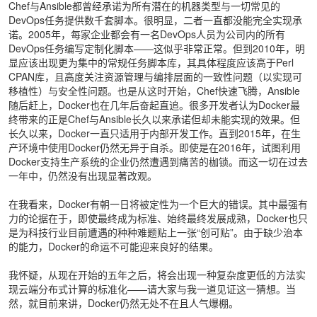
Chef与Ansible都曾经承诺为所有潜在的机器类型与一切常见的
DevOps任务提供数千套脚本。很明显，二者一直都没能完全实现承
诺。2005年，每家企业都会有一名DevOps人员为公司内的所有
DevOps任务编写定制化脚本——这似乎非常正常。但到2010年，明
显应该出现更为集中的常规任务脚本库，其具体程度应该高于Perl
CPAN库，且高度关注资源管理与编排层面的一致性问题（以实现可
移植性）与安全性问题。也是从这时开始，Chef快速飞腾，Ansible
随后赶上，Docker也在几年后奋起直追。很多开发者认为Docker最
终带来的正是Chef与Ansible长久以来承诺但却未能实现的效果。但
长久以来，Docker一直只适用于内部开发工作。直到2015年，在生
产环境中使用Docker仍然无异于自杀。即使是在2016年，试图利用
Docker支持生产系统的企业仍然遭遇到痛苦的枷锁。而这一切在过去
一年中，仍然没有出现显著改观。
在我看来，Docker有朝一日将被定性为一个巨大的错误。其中最强有
力的论据在于，即使最终成为标准、始终最终发展成熟，Docker也只
是为科技行业目前遭遇的种种难题贴上一张“创可贴”。由于缺少治本
的能力，Docker的命运不可能迎来良好的结果。
我怀疑，从现在开始的五年之后，将会出现一种复杂度更低的方法实
现云端分布式计算的标准化——请大家与我一道见证这一猜想。当
然，就目前来讲，Docker仍然无处不在且人气爆棚。