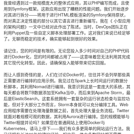
我曾经遇到过一款规模庞大的整体式应用，其以PHP编写而成，且使
用到Symfony框架。这款应用出现了糟糕的性能问题。我们开始逐步
对其进行拆分——将用于进行HTML模板渲染的Symfony保持原状，
而对真正决定性能的部分以其它语言进行重新编写。我在《
小型应用
的架构问题
》一文中已经对此作出了陈述。当时，DevOps团队正在
利用Puppet及一些自定义脚本处理部署工作。这对我们来说已经足够
了。无聊而稳定的技术，确实能够起到很好的效果。
请记住，您的时间是有限的。无论您投入多少时间对自己的PHP代码
进行Docker化，您的时间都被占用了——这意味着您无法利用其完成
其它现代化转型。因此，请确保投入能够带来切实回报。
而让人感到奇怪的是，人们在讨论Docker时，往往并不会列举那些真
正需要进行编排的应用示例。我见过在Spark上长时间运行的数据分
析脚本，其利用Nomad进行编排。我意识到这是一套庞大的系统，其
每天都会将数TB数据添加至Kafka当中，而后来到Apache Storm，最
后是ElasticSearch。这套系统拥有一套复杂的运行状态检查与监控功
能，但对于大部分工作而言，Storm本身就可以充分编排工具。Web
应用程序需要在处理海量数据之前，首先处理大量业务流程。Twitter
就面对着规模可观的数据，其利用Aurora进行编排。您的规模能够与
Twitter相提并论吗？如果您在普通网站上使用Docker与
Kubernetes，请马上停下——我们有众多更简单的网站运行方法。我