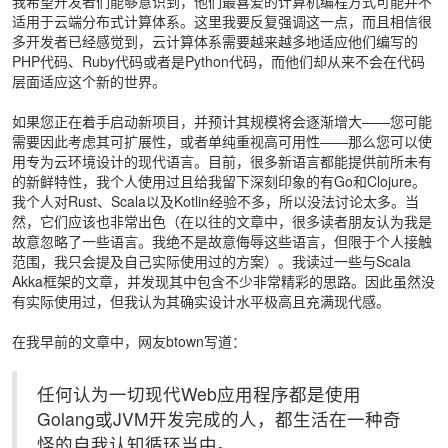
我希望开发者们能够意识到，他们最喜爱的计算机编程方式可能并不
适用于云端分布式计算体系。这里我要反复强调这一点，而且相信很
多开发者已经感觉到，云计算体系需要越来越多地适应他们编写的
PHP代码、Ruby代码或者是Python代码，而他们却从来不会在代码
层面适应这个新的世界。
如果您正在着手启动新项目，并预计其规模将会逐渐增大——您可能
需要因此考虑其可扩展性，或者单纯重视高可用性——那么您可以使
用专为云环境设计的现代语言。目前，很多新语言都能提供前所未有
的新鲜特性，我个人使用过且给我留下深刻印象的有Go和Clojure。
我个人对Rust、Scala以及Kotlin经验不多，所以没法讨论太多。当
然，它们应该也非常出色（在以往的文章中，很多读者朋友认为我是
故意忽略了一些语言。我绝不是故意侮辱这些语言，但限于个人接触
范围，我只会提及自己实际使用过的方案）。我读过一些与Scala
Akka框架的文章，并发现其中包含不少非常精彩的思路。因此虽然没
有实际使用过，但我认为其确实设计水平极高且充满现代感。
在我早前的文章中，网友btown写道：
任何认为一切现代Web应用程序都是使用
Golang或JVM开发完成的人，都生活在一种奇
怪的自我认知循环当中。