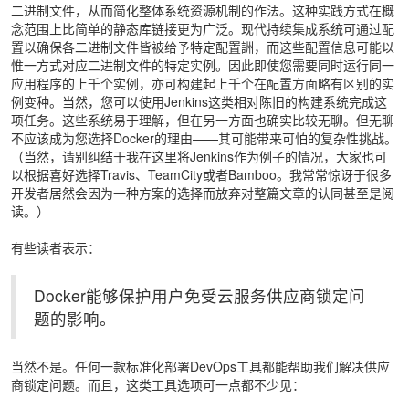
二进制文件，从而简化整体系统资源机制的作法。这种实践方式在概
念范围上比简单的静态库链接更为广泛。现代持续集成系统可通过配
置以确保各二进制文件皆被给予特定配置詶，而这些配置信息可能以
惟一方式对应二进制文件的特定实例。因此即使您需要同时运行同一
应用程序的上千个实例，亦可构建起上千个在配置方面略有区别的实
例变种。当然，您可以使用Jenkins这类相对陈旧的构建系统完成这
项任务。这些系统易于理解，但在另一方面也确实比较无聊。但无聊
不应该成为您选择Docker的理由——其可能带来可怕的复杂性挑战。
（当然，请别纠结于我在这里将Jenkins作为例子的情况，大家也可
以根据喜好选择Travis、TeamCity或者Bamboo。我常常惊讶于很多
开发者居然会因为一种方案的选择而放弃对整篇文章的认同甚至是阅
读。）
有些读者表示：
Docker能够保护用户免受云服务供应商锁定问
题的影响。
当然不是。任何一款标准化部署DevOps工具都能帮助我们解决供应
商锁定问题。而且，这类工具选项可一点都不少见：