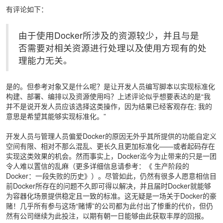
有评论如下：
由于使用Docker所涉及的资源较少，并且与是
否需要对相关资源进行处理以及使用方现有的处
理能力无关。
是的。但参考对象又是什么呢？是让开发人员编写脚本以实现标准化
构建、部署、编排以及资源使用吗？上述评论似乎想要表达的是“我
并不是说开发人员应该选择这类操作，因为结果已经客观存在; 我的
意思是希望其能够实现标准化。”
开发人员与管理人员偏爱Docker的原因无外乎其所提供的功能自定义
空间有限、相对不那么混乱、更长久且更加标准化——或者起码存在
实现这类效果的机会。然而事实上，Docker迄今为止带来的只是一团
令人难以置信的乱麻（更多详细信息请参考：《
生产阶段的
Docker：一段失败的历史
》）。尽管如此，仍然有很多人愿意相信目
前Docker所存在的问题不久即可得以解决，并且届时Docker就能够
为容器化场景提供稳定且一致的标准。这无疑是一场关于Docker的豪
赌！几乎所有参与这场“赌博”的公司都为此付出了惨重的代价，但仍
然有公司继续为此投注，以期有朝一日能够由此获取丰厚的回报。