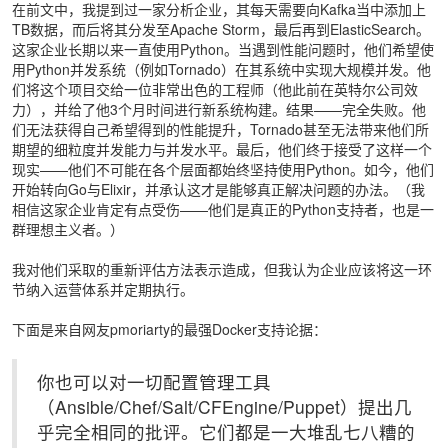
在前文中，我提到过一家分析企业，其每天需要向Kafka当中添加上
TB数据，而后将其分发至Apache Storm，最后再到ElasticSearch。
这家企业长期以来一直使用Python。当遇到性能问题时，他们希望使
用Python并发系统（例如Tornado）在其系统中实现大规模并发。他
们将这个项目交给一位非常出色的工程师（他此前在英特尔公司效
力），并给了他3个月时间进行新系统构建。结果——完全失败。他
们无法获得自己希望得到的性能提升，Tornado甚至无法带来他们所
期望的细粒度并发能力与并发水平。最后，他们终于接受了这样一个
现实——他们不可能在各个层面都始终坚持使用Python。如今，他们
开始转向Go与Elixir，并承认这才是能够真正解决问题的办法。（我
相信这家企业肯定有点受伤——他们是真正的Python支持者，也是一
群理想主义者。）
我对他们采取的重新评估方法表示造成，但我认为企业应该将这一环
节纳入运营体系并定期执行。
下面是来自网友pmoriarty的最强Docker支持论据：
你也可以对一切配置管理工具
（Ansible/Chef/Salt/CFEngine/Puppet）提出几
乎完全相同的批评。它们都是一大堆乱七八糟的