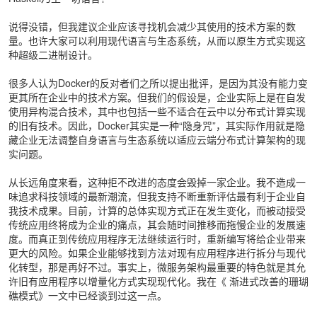
说得没错，但我建议企业应该寻找机会减少其使用的技术方案的数
量。也许大家可以利用现代语言与生态系统，从而以原生方式实现这
种超级二进制设计。
很多人认为Docker的反对者们之所以提出批评，是因为其没有能力变
更其所在企业中的技术方案。但我们的假设是，企业实际上是在自发
使用异构混合技术，其中也包括一些不适合在云中以分布式计算实现
的旧有技术。因此，Docker其实是一种“隐身咒”，其实际作用就是隐
藏企业无法调整自身语言与生态系统以适应云端分布式计算架构的现
实问题。
从长远角度来看，这种拒不改进的态度会毁掉一家企业。我不造成一
味追求科技领域的最新潮流，但我支持不断重新评估最有利于企业自
我技术成果。目前，计算的总体实现方式正在发生变化，而被动接受
传统应用终将成为企业的痛点，其会随时间推移而拖慢企业的发展速
度。而真正到传统应用程序无法继续运行时，重新编写将给企业带来
更大的风险。如果企业能够找到方法对现有应用程序进行拆分与现代
化转型，那是再好不过。事实上，微服务架构最重要的特色就是其允
许旧有应用程序以增量化方式实现现代化。我在《
渐进式改善的珊瑚
礁模式
》一文中已经谈到过这一点。