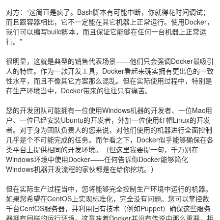
对方：“这简直是疯了。Bash脚本有可能中断，你就得花时间调试；
而且跟容器相比，它不一定能在其它机器上正常运行。使用Docker，
我们可以编写build脚本，而且保证它能够在任何一台机器上正常运
行。”
很明显，这就是典型的销售代表场景——他们只会强调Docker最吸引
人的特性。作为一款开发工具，Docker看起来确实拥有更出色的一致
性水平，而且不像其它方案那么混乱。但在实际使用过程中，特别是
在生产环境当中，Docker带来的往往只有痛苦。
您的开发团队可能拥有一位使用Windows机器的开发者、一位Mac用
户、一位已经安装Ubuntu的开发者，外加一位使用红帽Linux的开发
者。对于身为团队负责人的您来说，对他们使用的机器进行全面控制
几乎是个不可能完成的任务。而乍看之下，Docker似乎能够确保在各
类平台上提供相同的开发环境。（但这里我要提一句，千万别在
Windows环境中使用Docker——任何告诉你Docker能够简化
Windows机器开发流程的家伙都是在给你挖坑。）
但在实际生产过程当中，您将能够完全控制生产环境中运行的机器。
如果您希望在CentOS上实现标准化，完全没有问题。您可以掌控数
千台CentOS服务器，并利用旧有技术（例如Puppet）确保这些服务
器拥有同样的运行环境。这意味着Docker并没有传说中那么重要。相