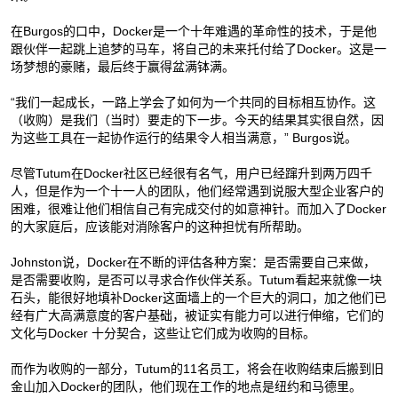
在Burgos的口中，Docker是一个十年难遇的革命性的技术，于是他
跟伙伴一起跳上追梦的马车，将自己的未来托付给了Docker。这是一
场梦想的豪赌，最后终于赢得盆满钵满。
“我们一起成长，一路上学会了如何为一个共同的目标相互协作。这
（收购）是我们（当时）要走的下一步。今天的结果其实很自然，因
为这些工具在一起协作运行的结果令人相当满意，” Burgos说。
尽管Tutum在Docker社区已经很有名气，用户已经蹿升到两万四千
人，但是作为一个十一人的团队，他们经常遇到说服大型企业客户的
困难，很难让他们相信自己有完成交付的如意神针。而加入了Docker
的大家庭后，应该能对消除客户的这种担忧有所帮助。
Johnston说，Docker在不断的评估各种方案：是否需要自己来做，
是否需要收购，是否可以寻求合作伙伴关系。Tutum看起来就像一块
石头，能很好地填补Docker这面墙上的一个巨大的洞口，加之他们已
经有广大高满意度的客户基础，被证实有能力可以进行伸缩，它们的
文化与Docker 十分契合，这些让它们成为收购的目标。
而作为收购的一部分，Tutum的11名员工，将会在收购结束后搬到旧
金山加入Docker的团队，他们现在工作的地点是纽约和马德里。