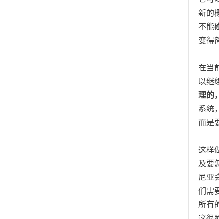
新的概
不能碰
变得
在当
以继
理的
系统，
而是
这样
及要
尼亚
们需
所有
这很