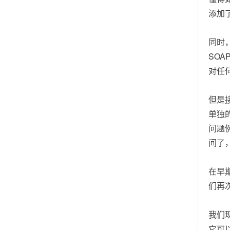
添加
同时
SO
对任
但是
单独
问题
间了
在早
们再
我们
它可