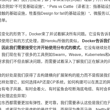
念例如“不可变基础设施”、“ Pets vs Cattle（译者注：
触的基础设施，牲畜指Design for fail的基础设施）”、
简单。
前变化的形势下，Docker来了并试着解决所有问题。它没有告
续使用已有的方式处理，跟Heroku所做的类似，
Docker告
，因此我们需要接受它并开始使用分布式的模式
。它没有继续处
我们现在有了很多的工具例如Swarm，Weave，Kubernete
要求我们不但去解决问题，而需要试着深入了解我们正在解决的
做的好处是我们获得了去构建横向扩展架构的能力而不是假装我
怎样处理它，如何选择AP还是CP系统，如何构建可以在真正的
会有电子风暴、有时会着火、有时鲨鱼会咬断海底电缆、有时会
要处理这些异常）
的东西都需要更加有弹性、更可靠，我们需要承认这些是我们在
酷，或者因为它是虚构的最佳实践，而是因为像亚马逊、Netfli