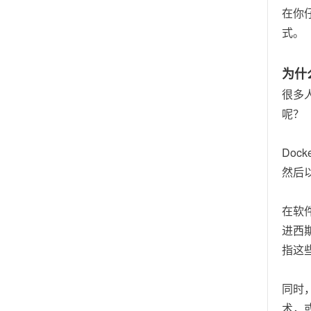
在你
式。
为什
很多人
呢？
Doc
然后
在软
进西
指这
同时
术，或