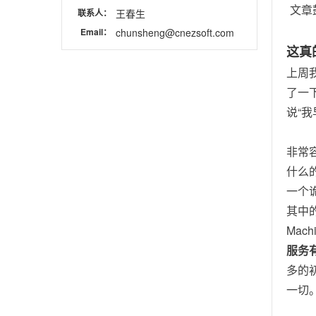
文章
联系人：
王春生
Email：
chunsheng@cnezsoft.com
这真
上周我写
了一下
说“
非常
什么的
一个诡
其中
Mach
服务
多的
一切