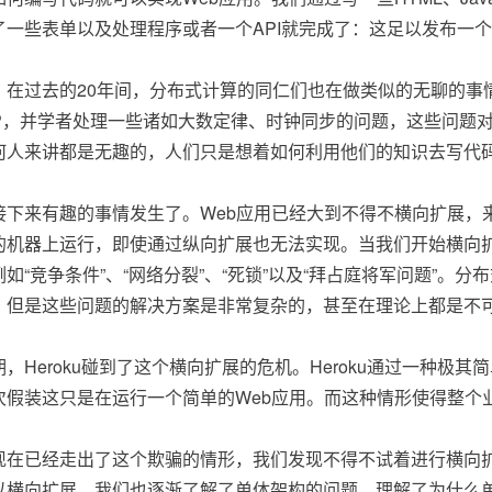
了一些表单以及处理程序或者一个API就完成了：这足以发布一
，在过去的20年间，分布式计算的同仁们也在做类似的无聊的事情
AP，并学者处理一些诸如大数定律、时钟同步的问题，这些问题
何人来讲都是无趣的，人们只是想着如何利用他们的知识去写代码
接下来有趣的事情发生了。Web应用已经大到不得不横向扩展，来自I
的机器上运行，即使通过纵向扩展也无法实现。当我们开始横向
例如“竞争条件”、“网络分裂”、“死锁”以及“拜占庭将军问题”
，但是这些问题的解决方案是非常复杂的，甚至在理论上都是不
期，Heroku碰到了这个横向扩展的危机。Heroku通过一种
次假装这只是在运行一个简单的Web应用。而这种情形使得整个
现在已经走出了这个欺骗的情形，我们发现不得不试着进行横向
以横向扩展，我们也逐渐了解了单体架构的问题，理解了为什么