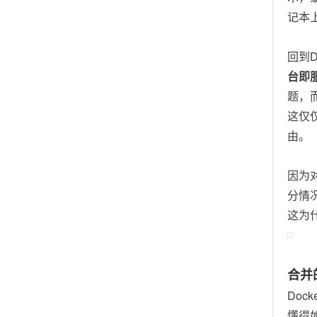
记本
回到
台即
题，
这仅
由。
因为
分情况
这为
合并
Do
懂得如