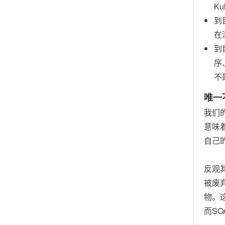
K
到
在
到
序
不
唯一
我们
意味
自己
反观
被废
物。
而S