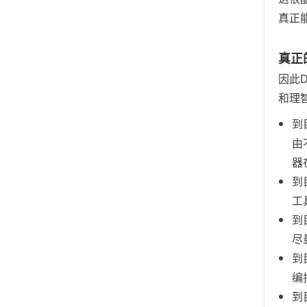
真正
真正
因此
和理
到
由
器
到
工
到
尽
到
编
到