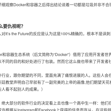
仔细观察Docker和容器之后得出结论说着一切都是垃圾并非不
么要仇视呢？
对It’s the Future的反应是认为这是100%精确的，根本
ker和容器生态系统（后文简称为“Docker”）借用了应用开发
以不同的目的和好处进行了包装。然而它这么做也带来了开发者
件行业，跟你期望的不同，里面充满了痛恨进展的人。这些人会
斯廷教堂声明自己早就有了一副完美的上帝的画像,他们期望天花
些人看不起别人的成果。）
，绝大部分的软件行业的决定看上去也像一个高中生一样：他们
许根据从Instagram和Facebook上获得的信息而盲从。在