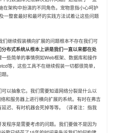
指基础设施在架构中扮演的不同角色，宠物意指小心呵护
微服务以及一整套最好和最坏的实践方法试着让这些问题
诉我们继续假装横向扩展的问题根本不存在我们可
诉我们分布式系统从根本上讲是我们一直以来都在处
理一些简单的事情例如Web框架、数据库和操作
s和etcd等，这些工具不在继续假装一切都很简单，
问题。
们可以抽象它。我们需要知道网络分裂是什么以
网络和服务器上进行横向扩展的系统。有时在弗吉
有延迟、有时机器会死掉等等。（译者注：指我
开发程序是需要考虑的问题。我们要做不是因为
x和谷歌已经花了15年的时间来告诉我们如何构建