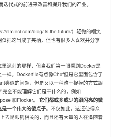
而迭代式的前进来改善和提升我们的产业。
leci.com/blog/its-the-future/）轻微的嘲笑
ker拥趸把这当成了笑柄，但也有很多人喜欢并分享
讽刺的那样，但当我们第一眼看到Docker是
ockerfile有点像Chef但是它里面包含了
grant类似的问题，但是又以一种难于捉摸的方式跟
字完全不能理解它们是干什么的，例如
pose 和Flocker。
它们都或多或少的跟闪亮的微
这是一个伟大的傻点子
。不仅如此，这还使得众
看上去是跟钱相关的，而且还有大量的人在追随着