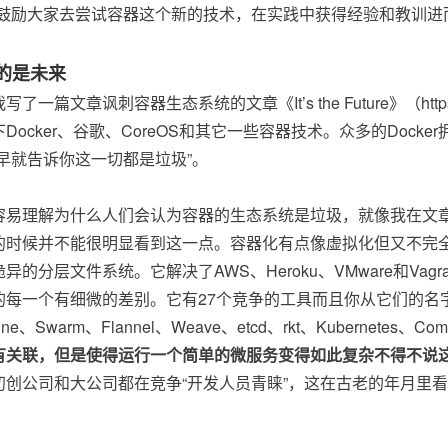
鼓励大家去尝试容器这个新的技术，在实践中获得经验和教训进
的是未来
了一篇文章讽刺容器生态系统的文章《It’s the Future》（https://circ
Docker、谷歌、CoreOS和其它一些容器技术。众多的Doc
我早就告诉你这一切都是垃圾”。
容易理解为什么人们会认为容器的生态系统是垃圾，就像我在文章里
时候并不能很明显看到这一点。容器化有点像虚拟化但又不完全一样。D
异的分层文件系统。它解决了AWS、Heroku、VMware和Va
的每一个有细微的差别。它有27个竞争的工具而且你从它们的名
ine、Swarm、Flannel、Weave、etcd、rkt、Kubernetes、Com
有关联，但是使得运行一个简单的微服务变得如此复杂不得不说
初创公司和大公司都在竞争“开发人员青睐”，这在古老的年月里
。