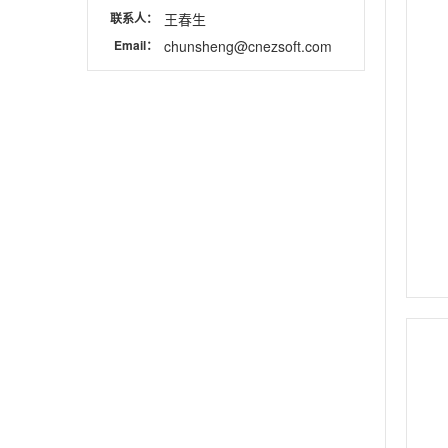
联系人：
王春生
Email：
chunsheng@cnezsoft.com