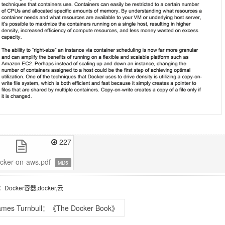
227
cker-on-aws.pdf
MD5
：Docker容器,docker,云
ames Turnbull：《The Docker Book》