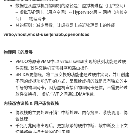
数据包从虚拟机到物理机的路径是：虚拟机进程（用户空间）
-- 虚拟TAP网卡（用户空间）-- Hypervisor层 -- 网桥（内核空
间） -- 物理网卡
总的原则：减少层数，让虚拟网卡趋近物理网卡的性能
virtio,vhost,vhost-user|snabb,openonload
物理网卡的发展
VMDQ将原来VMM中L2 virtual switch实现的队列功能通过硬
件实现, 软件交换机无需排序和路由操作
SR-IOV更彻底，将二层交换的功能也通过硬件实现，并且创建
不同的虚拟功能(VF)的方式，呈现给虚机的就是具有独立的中
断号的物理网卡，因为虚机直接和物理网卡通信，不需要经过
软件交换机， 虚机与VF之间通过DMA传输。
内核态协议栈 & 用户态协议栈
协议栈的主要处理开销：中断处理、内存拷贝、系统调用、协
议处理
千兆万兆网络出现后，更加频繁的硬件中断、软中断及上下文
切换都会占据大量的CPU周期。