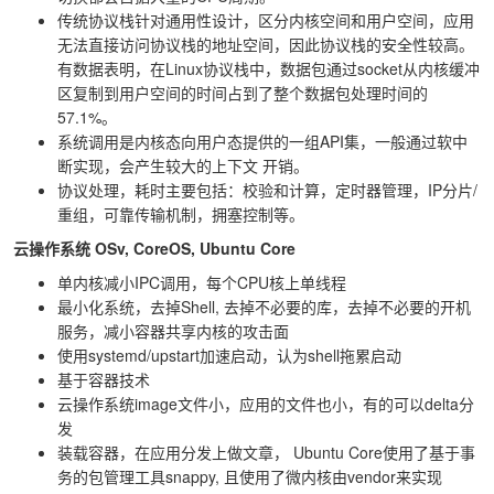
传统协议栈针对通用性设计，区分内核空间和用户空间，应用
无法直接访问协议栈的地址空间，因此协议栈的安全性较高。
有数据表明，在Linux协议栈中，数据包通过socket从内核缓冲
区复制到用户空间的时间占到了整个数据包处理时间的
57.1%。
系统调用是内核态向用户态提供的一组API集，一般通过软中
断实现，会产生较大的上下文 开销。
协议处理，耗时主要包括：校验和计算，定时器管理，IP分片/
重组，可靠传输机制，拥塞控制等。
云操作系统 OSv, CoreOS, Ubuntu Core
单内核减小IPC调用，每个CPU核上单线程
最小化系统，去掉Shell, 去掉不必要的库，去掉不必要的开机
服务，减小容器共享内核的攻击面
使用systemd/upstart加速启动，认为shell拖累启动
基于容器技术
云操作系统image文件小，应用的文件也小，有的可以delta分
发
装载容器，在应用分发上做文章， Ubuntu Core使用了基于事
务的包管理工具snappy, 且使用了微内核由vendor来实现