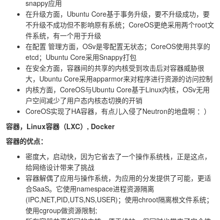
snappy应用
在升级方面，Ubuntu Core基于事务升级，要不升级成功，要
不升级不成功但不影响原有系统；CoreOS更绝采用两个root文
件系统，有一个用于升级
在配置
管理方面，OSv是零配置无状态；CoreOS使用共享的
etcd；Ubuntu Core采用Snappy打包
在安全方面，容器间的共享的内核受到攻击后对容器威胁很
大，Ubuntu Core采用apparmor来对程序进行资源的访问控制
内核方面，CoreOS与Ubuntu Core基于Linux内核，OSv无用
户空间减少了用户态内核态切换的开销
CoreOS实现了HA容器，有点儿入侵了Neutron的地盘啊 ：）
容器，Linux容器（LXC）, Docker
容器的优点：
密度大，启动快，因为它省去了一个操作系统栈，正是这点，
给网络设计带来了挑战
容器解偶了应用与操作系统，为应用的分发提供了可能，更适
合SaaS。它使用namespace进程资源隔离
(IPC,NET,PID,UTS,NS,USER)；使用chroot隔离根文件系统；
使用cgroup做资源限制;