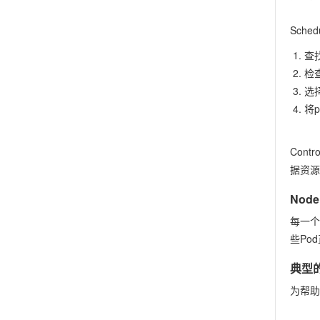
Sch
查
检
选
将
Cont
据资源
Node
每一个
些Po
典型
为帮助