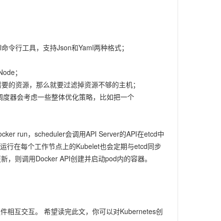
ctl命令行工具，支持Json和Yaml两种格式；
Node；
需要的资源，那么就要过滤掉资源不够的主机；
调度器会考虑一些整体优化策略，比如把一个
；
run，scheduler会调用API Server的API在etcd中
行在每个工作节点上的Kubelet也会定期与etcd同步
新，则调用Docker API创建并启动pod内的容器。
组件相互交互。 希望读完此文，你可以对Kubernetes创