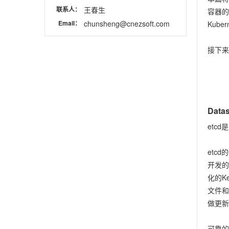
联系人：
王春生
容器的
Email：
chunsheng@cnezsoft.com
Kub
接下来
Data
etc
etc
开发的
化的K
文件和
做更新
可靠的