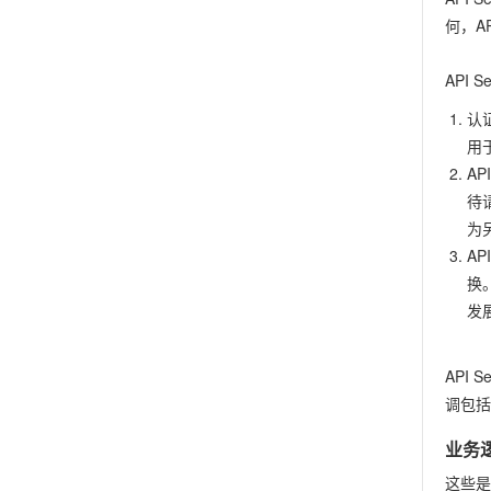
何，A
API 
认
用
A
待
为
A
换。
发展
API 
调包括
业务逻辑
这些是通