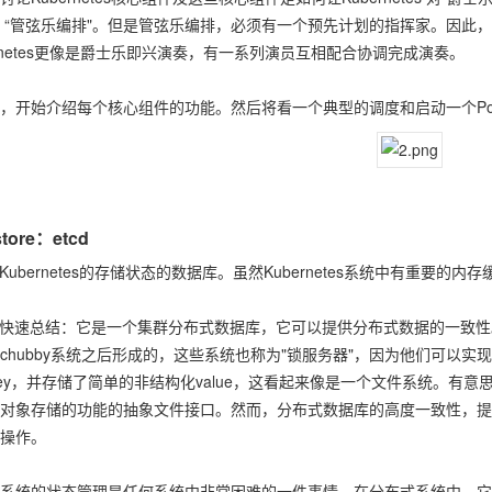
 “管弦乐编排"。但是管弦乐编排，必须有一个预先计划的指挥家。因此，这并
ernetes更像是爵士乐即兴演奏，有一系列演员互相配合协调完成演奏。
，开始介绍每个核心组件的功能。然后将看一个典型的调度和启动一个Po
store：etcd
d是Kubernetes的存储状态的数据库。虽然Kubernetes系统中有重要的
d的快速总结：它是一个集群分布式数据库，它可以提供分布式数据的一致性。这类的
chubby系统之后形成的，这些系统也称为"锁服务器"，因为他们可以实现分
ey，并存储了简单的非结构化value，这看起来像是一个文件系统。有意思的
对象存储的功能的抽象文件接口。然而，分布式数据库的高度一致性，提供了
操作。
系统的状态管理是任何系统中非常困难的一件事情。在分布式系统中，它是