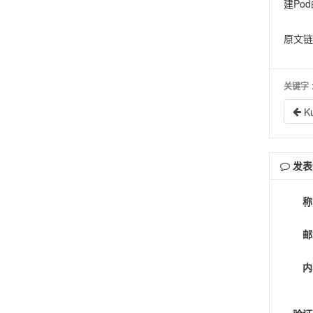
建Po
原文
关键字
K
发表
称
邮
内