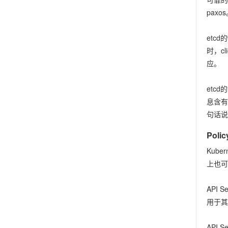
paxo
etc
时，c
应。
etc
息含有
句话说
Polic
Kube
上也可
API
用于其
API