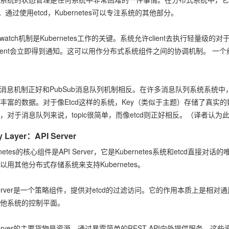
s。通过使用etcd，Kubernetes可以专注系统的其他部分。
d的watch机制是Kubernetes工作的关键。系统允许client去执行轻量级
lient会立即得到通知。这可以用作分布式系统组件之间的协调机制。 一
d的消息机制正好和PubSub消息队列机制相反。在许多消息队列系统系统中，t
丰富的数据。对于像Etcd这样的系统，Key（类似于主题）存储了真
，对于消息队列来说，topic很简单，而像etcd则正好相反。（译者认
y Layer：API Server
rnetes的核心组件是API Server，它是Kubernetes系统和etcd直接对
以用其他分布式存储系统来支持Kubernetes。
 Server是一个策略组件，提供对etcd的过滤访问。它的作用本质上是相对通
他系统的控制平面。
 Server的主要货物是资源，通过暴露简单的REST API向外提供服务