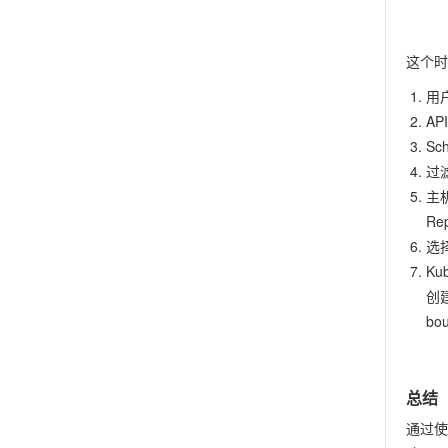
这个时
用户
AP
Sc
过
主
Re
选
Ku
创
bo
总结
通过使