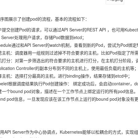
序图展示了创建pod的流程，基本的流程如下：
提交创建Pod的请求，可以通过API Server的REST API ，也可用Kube
I Server处理用户请求，存储Pod数据到etcd；
hedule通过和API Server的watch机制，查看到新的Pod，尝试为Pod绑定
滤主机：调度器用一组规则过滤掉不符合要求的主机，比如Pod指定了所
机打分：对第一步筛选出的符合要求的主机进行打分，在主机打分阶段，
plication Controller的副本分布到不同的主机上，使用最低负载的主机等
择主机：选择打分最高的主机，进行binding操作，结果存储到etcd中；
belet根据调度结果执行Pod创建操作： 绑定成功后，会启动container，docker 
建一个bound pod对象，描述在一个工作节点上绑定运行的所有pod信息。运
und pod信息，一旦发现应该在该工作节点上运行的bound pod对象没有更
用API Server作为中心协调点，Kubernetes能够以松耦合的方式，实现