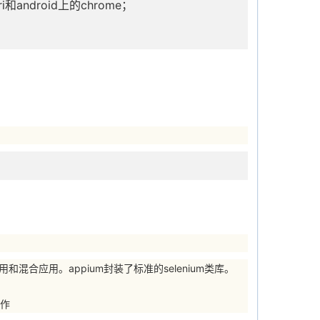
android上的chrome；
和混合应用。appium封装了标准的selenium类库。
动作