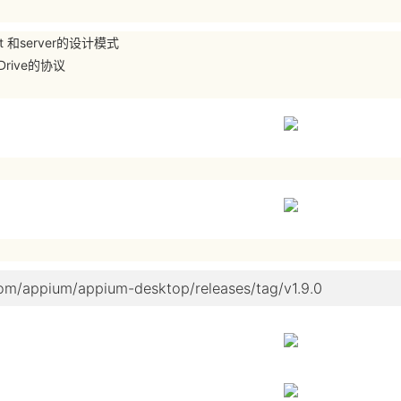
nt 和server的设计模式
Drive的协议
com/appium/appium-desktop/releases/tag/v1.9.0