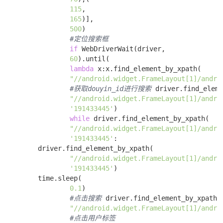
115
,

165
)],

500
) 

#定位搜索框
if
 WebDriverWait(driver,

60
).until(

lambda
 x:x.find_element_by_xpath(

"//android.widget.FrameLayout[1]/andro
#获取douyin_id进行搜索
 driver.find_eleme
"//android.widget.FrameLayout[1]/andro
'191433445'
) 

while
 driver.find_element_by_xpath(

"//android.widget.FrameLayout[1]/andro
'191433445'
:

        driver.find_element_by_xpath(

"//android.widget.FrameLayout[1]/andro
'191433445'
)

        time.sleep(

0.1
) 

#点击搜索
 driver.find_element_by_xpath(

"//android.widget.FrameLayout[1]/andro
#点击用户标签