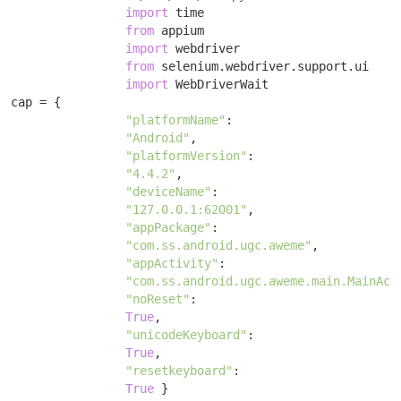
import
 time 

from
 appium 

import
 webdriver 

from
 selenium.webdriver.support.ui 

import
 WebDriverWait

cap = { 

"platformName"
: 

"Android"
, 

"platformVersion"
: 

"4.4.2"
, 

"deviceName"
: 

"127.0.0.1:62001"
, 

"appPackage"
: 

"com.ss.android.ugc.aweme"
, 

"appActivity"
: 

"com.ss.android.ugc.aweme.main.MainAct
"noReset"
: 

True
, 

"unicodeKeyboard"
:

True
, 

"resetkeyboard"
:

True
 }
