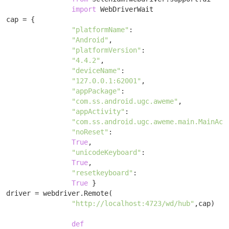
import
 WebDriverWait

cap = { 

"platformName"
: 

"Android"
, 

"platformVersion"
: 

"4.4.2"
, 

"deviceName"
: 

"127.0.0.1:62001"
, 

"appPackage"
: 

"com.ss.android.ugc.aweme"
, 

"appActivity"
: 

"com.ss.android.ugc.aweme.main.MainAct
"noReset"
: 

True
, 

"unicodeKeyboard"
:

True
, 

"resetkeyboard"
:

True
 }

driver = webdriver.Remote(

"http://localhost:4723/wd/hub"
,cap) 

def