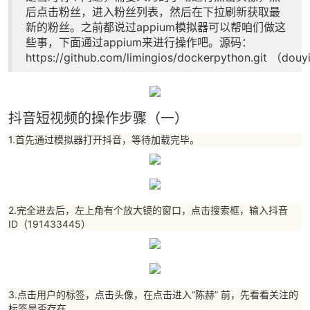
后点击粉丝，进入粉丝列表，然后在下拉刷新获取最
新的粉丝。之前都说过appium模拟器可以帮咱们做这
些事，下面通过appium来进行操作吧。源码：
https://github.com/limingios/dockerpython.git
（douy
抖音短视频的操作步骤（一）
1.首先通过模拟器打开抖音，等待加载完毕。
2.完全进去后，左上角有个放大镜的窗口，点击搜索框，输入抖音
ID（191433445）
3.点击用户的标签，点击头像，在点击进入“陈赫” 前，先看看关注的
标签是否存在