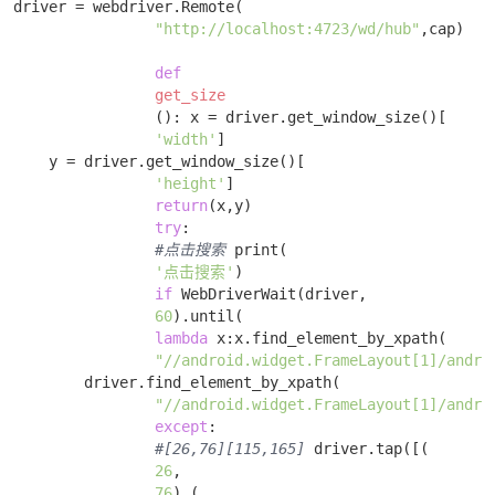
driver = webdriver.Remote(

"http://localhost:4723/wd/hub"
,cap) 

def
get_size
()
:
 x = driver.get_window_size()[

'width'
]

    y = driver.get_window_size()[

'height'
] 

return
(x,y) 

try
: 

#点击搜索
 print(

'点击搜索'
) 

if
 WebDriverWait(driver,

60
).until(

lambda
 x:x.find_element_by_xpath(

"//android.widget.FrameLayout[1]/andro
        driver.find_element_by_xpath(

"//android.widget.FrameLayout[1]/andro
except
: 

#[26,76][115,165]
 driver.tap([(

26
,

76
),(
