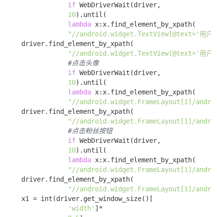
if
 WebDriverWait(driver,

10
).until(

lambda
 x:x.find_element_by_xpath(

"//android.widget.TextView[@text='用户'
    driver.find_element_by_xpath(

"//android.widget.TextView[@text='用户'
#点击头像
if
 WebDriverWait(driver,

10
).until(

lambda
 x:x.find_element_by_xpath(

"//android.widget.FrameLayout[1]/andro
    driver.find_element_by_xpath(

"//android.widget.FrameLayout[1]/andro
#点击粉丝按钮
if
 WebDriverWait(driver,

10
).until(

lambda
 x:x.find_element_by_xpath(

"//android.widget.FrameLayout[1]/andro
    driver.find_element_by_xpath(

"//android.widget.FrameLayout[1]/andro
    x1 = int(driver.get_window_size()[

'width'
]*
