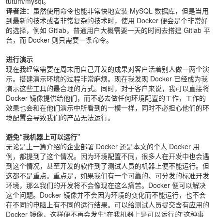
tutum/mysql。
译者注：
虽然使用命令也能非常快地安装 MySQL 数据库，但是当用
到最新的技术或者非常复杂的技术时，使用 Docker 便会是个非常好
的选择，例如 Gitlab，普通用户大概需要一天的时间去搭建 Gitlab 平
台，而 Docker 则只需要一条命令。
进行演示
现在我经常需要在周末用自己开发的成果对客户活着别人做一两个演
示。搭建演示环境的过程非常麻烦。现在我发现 Docker 已经成为我
演示这些工具的最合理的方式。同时，对于客户来说，我可以直接将
Docker 镜像提供给他们，而不必去做任何环境配置的工作，工作的
效果也会和在他们演示中所看到的一模一样，同时不必担心他们的环
境配置会导致我们的产品无法运行。
避免“我机器上可以运行”
无论是上一篇介绍的企业部署 Docker 还是本文的个人 Docker 用
例，都提到了这个情况。因为环境配置不同，很多人在开发中也会遇
到这个情况，甚至开发的软件到了测试人员的机器上便不能运行。但
这都不是重点。重点是，如果我们有一个可靠的、可分发的标准开发
环境，那么我们的开发将不会像现在这么痛苦。Docker 便可以解决
这个问题。Docker 镜像并不会因为环境的变化而不能运行，也不会
在不同的电脑上有不同的运行结果。可以给测试人员提交含有应用的
Docker 镜像，这样便不再会发生“在我机器上是可以运行的”这种事