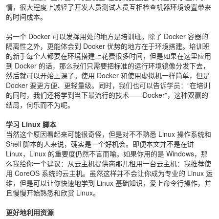
情，很大程度上减轻了开发人员测试人员互相检查机器环境设置带来
的时间成本。
另一个 Docker 可以发挥用处的地方是培训班。除了 Docker 容器的
隔离性之外，更能体会到 Docker 优势的地方在于环境搭建。培训班
的新手每个人都要在环境搭建上花费很多时间，但是如果在这里应用
到 Docker 的话，那么我们只需要把标准的运行环境镜像分发下去，
然后就可以开始上课了。使用 Docker 和使用虚拟机一样简单，但是
Docker 要更方便、更轻量级。同时，我们也可以告诉学员：“在培训
的同时，我们还将学到当下最流行的技术——Docker”，这种双赢的
结局，何乐而不为呢。
学习 Linux 脚本
当然这个原因看起来可能很奇怪，但是对不不熟悉 Linux 操作系统和
Shell 脚本的人来说，确实是一个好机会。即便本文并不是在讲
Linux，Linux 的重要度仍然不言而喻。如果你用的是 Windows，那
么我给你一个建议：从云主机提供商那儿租用一台云主机：我推荐使
用 CoreOS 系统的云主机。虽然这样并不会让你成为专业的 Linux 运
维，但是可以让你快速地学到 Linux 基础知识，爱上命令行操作，并
且慢慢开始熟悉和欣赏 Linux。
更好地利用资源