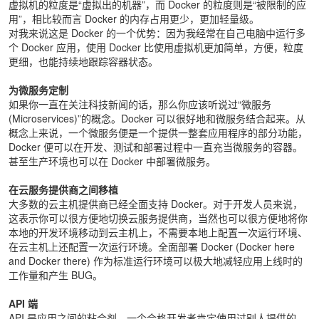
虚拟机的粒度是“虚拟出的机器”，而 Docker 的粒度则是“被限制的应
用”，相比较而言 Docker 的内存占用更少，更加轻量级。
对我来说这是 Docker 的一个优势：因为我经常在自己电脑中运行多
个 Docker 应用，使用 Docker 比使用虚拟机更加简单，方便，粒度
更细，也能持续地跟踪容器状态。
为微服务定制
如果你一直在关注科技新闻的话，那么你应该听说过“微服务
(Microservices)”的概念。Docker 可以很好地和微服务结合起来。从
概念上来说，一个微服务便是一个提供一整套应用程序的部分功能，
Docker 便可以在开发、测试和部署过程中一直充当微服务的容器。
甚至生产环境也可以在 Docker 中部署微服务。
在云服务提供商之间移植
大多数的云主机提供商已经全面支持 Docker。对于开发人员来说，
这表示你可以很方便地切换云服务提供商，当然也可以很方便地将你
本地的开发环境移动到云主机上，不需要本地上配置一次运行环境、
在云主机上还配置一次运行环境。全面部署 Docker (Docker here
and Docker there) 作为标准运行环境可以极大地减轻应用上线时的
工作量和产生 BUG。
API 端
API 是应用之间的粘合剂，一个合格开发者肯定使用过别人提供的