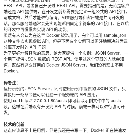
REST API，或者自己开发过 REST API。需要指出的是，无论是客户
端还是 API 提供端，在开发之前都需要先定义一组公共的 API 接口，
写成文档，然后才能进行编码。如果服务端和客户端是共同开发的
话，那么服务端通常会先实现能返回固定字符串的 API 接口，在以后
的开发中再慢慢去实现 API 的功能。
虽然有人会认为在这里 Docker 被滥用了，完全可以用 sample.json
这种文件去实现虚拟 API，但是下面有个实例可以更好地解决前后端
分离开发时的 API 问题。
为了更好地解释我的意思，给大家提供一个实例：JSON Server，一
个用于提供 JSON 数据的 REST API。使用过这个容器的人就会知
道，既然有这么好用的 Docker JSON Server，我们没有理由不用
Docker。
译者注：
运行示例的 JSON Server，同时使用示例中提供的 JSON 文件，只
需执行一条命令便可以创建一个服务端的 API 应用。
使用 curl http://127.0.0.1:80/posts 即可获取示例文件中的 posts
段，这样在后端没有开发完 API 的时候，前端一样可以进行协同开
发。
技术的创新
这点应该算不上是用例，但是我还是来写一下。Docker 正在快速发