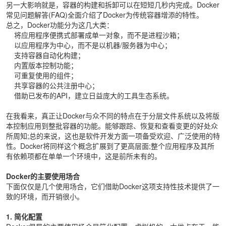
另一大影响就是，容器的构建和拆卸可以在短短几秒内完成。Docker
常见问题解答(FAQ)全面介绍了Docker为传统容器增添的特性。
总之，Docker功能分为这几大类：
将应用程序便携式部署成单一对象，而不是进程沙箱；
以应用程序为中心，而不是以机器/服务器为中心；
支持容器自动化构建；
内置版本控制功能；
可重复使用的组件；
共享容器的公共注册中心；
借助已发布的API，建立日益庞大的工具生态系统。
在我看来，真正让Docker与众不同的特点在于分层文件系统以及将版
本控制应用到整批容器的功能。能够跟踪、恢复和查看变更的好处众
所周知;总的来说，这也是软件开发方面一项备受欢迎、广泛使用的特
性。Docker将同样这个概念扩展到了更高层面;整个应用程序及其所
有依赖项都在单单一个环境中，这是前所未有的。
Docker的主要使用场合
下面仅仅是几个使用场合，它们借助Docker这项支持性技术提供了一
致的环境，而开销很小。
1. 简化配置