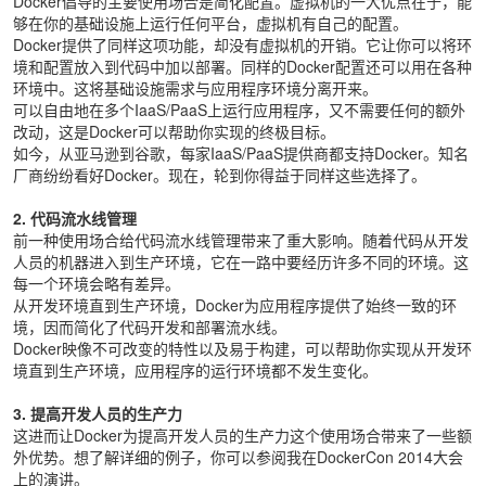
Docker倡导的主要使用场合是简化配置。虚拟机的一大优点在于，能
够在你的基础设施上运行任何平台，虚拟机有自己的配置。
Docker提供了同样这项功能，却没有虚拟机的开销。它让你可以将环
境和配置放入到代码中加以部署。同样的Docker配置还可以用在各种
环境中。这将基础设施需求与应用程序环境分离开来。
可以自由地在多个IaaS/PaaS上运行应用程序，又不需要任何的额外
改动，这是Docker可以帮助你实现的终极目标。
如今，从亚马逊到谷歌，每家IaaS/PaaS提供商都支持Docker。知名
厂商纷纷看好Docker。现在，轮到你得益于同样这些选择了。
2. 代码流水线管理
前一种使用场合给代码流水线管理带来了重大影响。随着代码从开发
人员的机器进入到生产环境，它在一路中要经历许多不同的环境。这
每一个环境会略有差异。
从开发环境直到生产环境，Docker为应用程序提供了始终一致的环
境，因而简化了代码开发和部署流水线。
Docker映像不可改变的特性以及易于构建，可以帮助你实现从开发环
境直到生产环境，应用程序的运行环境都不发生变化。
3. 提高开发人员的生产力
这进而让Docker为提高开发人员的生产力这个使用场合带来了一些额
外优势。想了解详细的例子，你可以参阅我在DockerCon 2014大会
上的演讲。