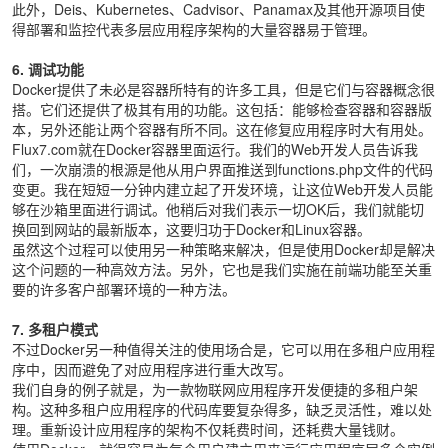
此外，Deis、Kubernetes、Cadvisor、Panamax及其他开源项目使
得部署和监控代表多层应用程序架构的大量容器易于管理。
6. 调试功能
Docker提供了未必是容器所特有的许多工具，但是它们与容器概念很
搭。它们还提供了极其有用的功能。这包括：能够检查容器和容器版
本，另外还能让两个容器有所不同。这在修复应用程序时大有用处。
Flux7.com就在Docker容器里面运行。我们的Web开发人员告诉我
们，一次崩溃的根源是他从用户界面推送到functions.php文件的代码
变更。我在短短一分钟内建立起了开发环境，让这位Web开发人员能
够在沙箱里面进行调试。他稍后对我们表示一切OK后，我们就能切
换回到网站的最新版本，这要归功于Docker和Linux容器。
虽然这个过程可以使用另一种策略来解决，但是使用Docker却是解决
这个问题的一种高效方法。另外，它也是我们实施在前端功能至关重
要的许多客户部署环境的一种方法。
7. 多租户模式
不过Docker另一种值得关注的使用场合是，它可以用在多租户应用程
序中，因而避免了对应用程序进行重大改写。
我们自身的例子就是，为一款物联网应用程序开发便捷的多租户架
构。这种多租户应用程序的代码库要复杂得多，缺乏灵活性，难以处
理。重新设计应用程序的架构不仅耗费时间，还耗费大量钱财。