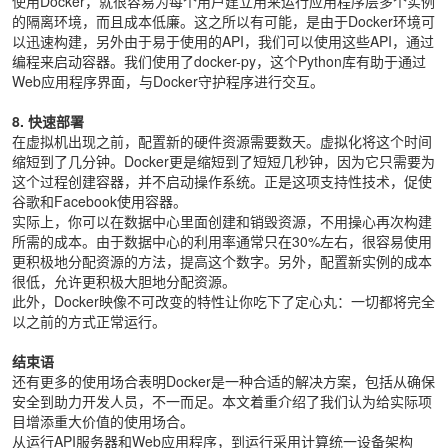
使用Docker，就很容易为每个用户建立用来运行应用程序层多个实例
的隔离环境，而且成本低廉。这之所以有可能，是由于Docker环境可
以迅速构建，另外由于易于使用的API，我们可以使用这些API，通过
编程来启动容器。我们使用了docker-py，这个Python库有助于通过
Web应用程序界面，与Docker守护程序进行交互。
8. 快速部署
在虚拟机出现之前，配置新的硬件资源需要数天。虚拟化将这个时间
缩短到了几分钟。Docker更是缩短到了短短几秒钟，因为它只需要为
这个过程创建容器，并不启动操作系统。正是这项支持性技术，促使
谷歌和Facebook使用容器。
实际上，你可以在数据中心里面创建和销毁资源，不用操心再次构建
所需的成本。由于数据中心的利用率通常只在30%左右，很容易使用
更积极地分配资源的方法，提高这个数字。另外，配置新实例的成本
很低，允许更积极大胆地分配资源。
此外，Docker映像不可改变的特性让你吃下了定心丸：一切都将完全
以之前的方式正常运行。
结束语
还有更多的使用场合表明Docker是一种合适的解决方案，包括从确保
安全到助力开发人员，不一而足。本文着重介绍了我们认为给实际项
目增添重大价值的使用场合。
从运行API服务器和Web应用程序，到运行采用计算统一设备架构