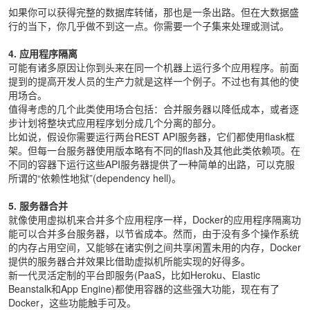
如果你可以获得完整的数据库转储，那也是一条出路。但在大数据盛
行的当下，你几乎做不到这一点。你需要一个子集来处理或测试。
4. 应用程序隔离
可能有诸多原因让你到头来在同一个机器上运行多个应用程序。前面
提到的提高开发人员的生产力就是这样一个例子。不过也有其他的使
用场合。
值得考虑的几个此类使用场合包括：合并服务器以降低成本，或者逐
步计划将整块式应用程序划分成几个分离的部分。
比如说，假设你需要运行两台REST API服务器，它们都使用flask框
架。但每一台服务器使用版本略有不同的flash及其他此类依赖项。在
不同的容器下运行这些API服务器提供了一种简单的出路，可以克服
所谓的“依赖性地狱”(dependency hell)。
5. 服务器合并
就像使用虚拟机来合并多个应用程序一样，Docker的应用程序隔离功
能可以合并多台服务器，以节省成本。然而，由于没有多个操作系统
的内存占用空间，又能够在诸实例之间共享闲置未用的内存，Docker
提供的服务器合并效果比借助虚拟机所能实现的好得多。
新一代灵活定制的平台即服务(PaaS，比如Heroku、Elastic
Beanstalk和App Engine)都使用容器的这些强大功能，现在有了
Docker，这些功能触手可及。