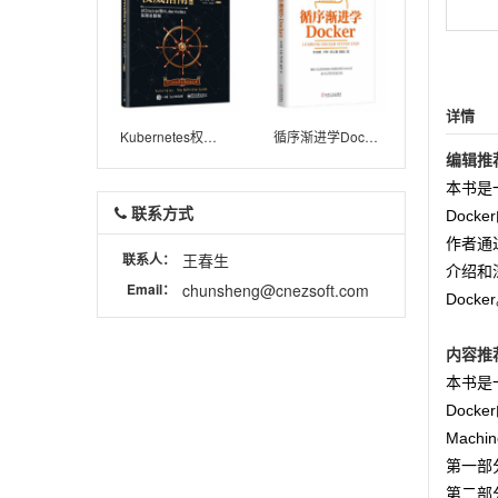
详情
Kubernetes权威指南：从Docker到Kubernetes实践全接触
循序渐进学Docker
编辑推
本书是
联系方式
Doc
作者通过
联系人：
王春生
介绍和
Email：
chunsheng@cnezsoft.com
Docke
内容推
本书是
Dock
Machi
第一部
第二部分