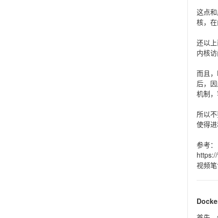
这点和
核，在
还以上面
内核访
而且，L
后，因
机制，
所以不要
使得进
参考：
https:
视频笔
Doc
首先，