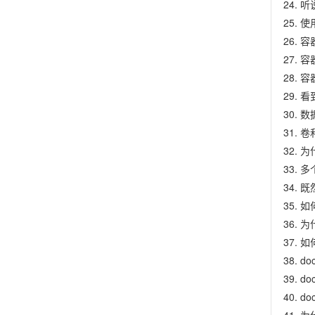
听
使
容
容
容
看
数
卷
为
多
既
如
为
如
do
d
do