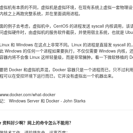
虚拟机有本质的不同，虚拟机是虚拟环境，在现有系统上虚拟一套物理设
内核之上再跑完整系统，并在里面调用进程。
的例子去考虑，虚拟机中，CentOS 的进程发送 syscall 内核调用，该请
问虚拟硬件时，由虚拟机的服务软件截获，并使用宿主系统，也就是 Ubuntu 
inux 和 Windows 在这点上非常不同。Linux 的进程是直接发 syscall 的，
此 Windows 的任何一个进程如果要执行，不仅仅需要 Windows 内核
容器内将不会像 Linux 这样轻量级，而是非常臃肿。看一下微软移植的 Do
把 Docker 和虚拟机弄混，Docker 容器只是一个进程而已，只不过利用镜像
程可以在受控环境下运行而已，它并没有虚拟出一个机器出来。
//www.docker.com/what-docker
记：
Windows Server 和 Docker - John Starks
ker 资料好少啊？网上的命令怎么不能用？
做技术工作，请珍惜生命，远离百度；