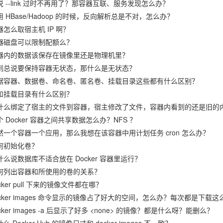
说 --link 过时不再用了？那容器互联、服务发现怎么办？
用 HBase/Hadoop 的时候，反向解析总是不对，怎么办？
器怎么取宿主机 IP 啊？
器磁盘可以限制配额么？
器内的数据该保存在镜像里还是物理机里？
到总说要保持容器无状态，那什么是无状态？
据容器、数据卷、命名卷、匿名卷、挂载目录这些都有什么区别？
和挂载目录有什么区别？
什么绑定了宿主的文件到容器，宿主修改了文件，容器内看到的还是旧的
个 Docker 容器之间共享数据怎么办？NFS ？
然一个容器一个应用，那么我想在该容器中用计划任务 cron 怎么办？
何初始化卷？
什么说数据库不适合放在 Docker 容器里运行？
何列出容器和所使用的卷的关系？
cker pull 下来的镜像文件都在哪？
ocker images 命令显示的镜像占了好大的空间，怎么办？每次都是下载
cker images -a 后显示了好多 <none> 的镜像？都是什么呀？能删么？