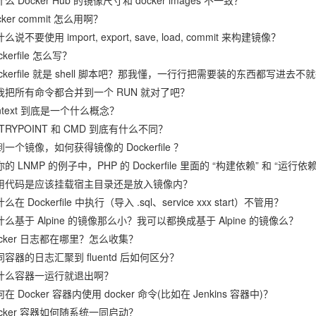
么 Docker Hub 的镜像尺寸和 docker images 不一致？
cker commit 怎么用啊？
么说不要使用 import, export, save, load, commit 来构建镜像？
ckerfile 怎么写？
ockerfile 就是 shell 脚本吧？那我懂，一行行把需要装的东西都写进去不
我把所有命令都合并到一个 RUN 就对了吧？
ntext 到底是一个什么概念？
TRYPOINT 和 CMD 到底有什么不同？
一个镜像，如何获得镜像的 Dockerfile ？
的 LNMP 的例子中，PHP 的 Dockerfile 里面的 “构建依赖” 和 “运行
用代码是应该挂载宿主目录还是放入镜像内？
么在 Dockerfile 中执行（导入 .sql、service xxx start）不管用？
什么基于 Alpine 的镜像那么小？我可以都换成基于 Alpine 的镜像么？
ocker 日志都在哪里？怎么收集？
同容器的日志汇聚到 fluentd 后如何区分？
什么容器一运行就退出啊？
在 Docker 容器内使用 docker 命令(比如在 Jenkins 容器中)？
ocker 容器如何随系统一同启动？