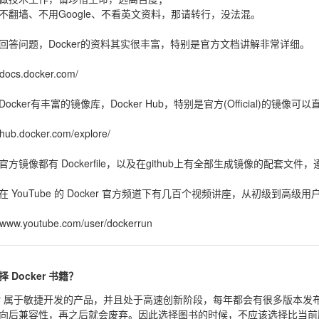
不翻墙、不用Google、不看英文资料，那请转行，没法混。
回答问题，Docker的资料其实很丰富，特别是官方文档讲解非常详细。
//docs.docker.com/
ocker有丰富的镜像库，Docker Hub，特别是官方(Official)的
//hub.docker.com/explore/
官方镜像都有 Dockerfile，以及在github上有全部生成镜像的配套文件
在 YouTube 的 Docker 官方频道下有几百个视频讲座，从初级到高
//www.youtube.com/user/dockerrun
 Docker 书籍？
ker 属于敏捷开发的产品，并且处于高速创新阶段，每年都会有很多版本发布
向后兼容性，再之后就会废弃。因此选择图书的时候，不应该选择比当前版