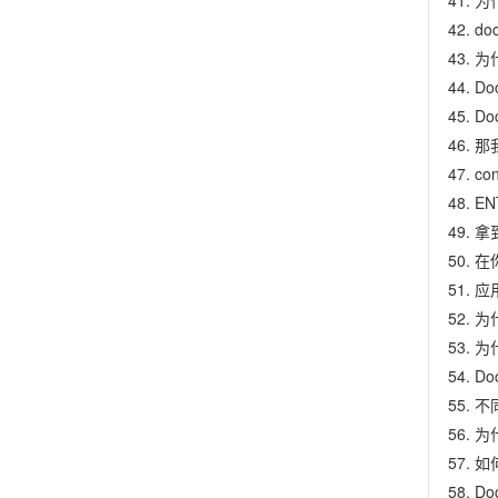
为什
do
为什
Do
D
那
co
EN
拿到
在你
应
为什
为
D
不
为
如何
D