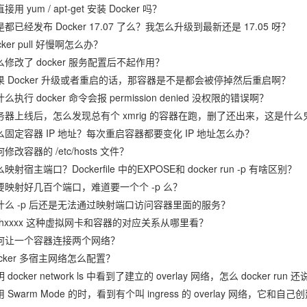
接用 yum / apt-get 安装 Docker 吗？
都已经发布 Docker 17.07 了么？我怎么升级到最新还是 17.05 呀？
cker pull 好慢啊怎么办？
么修改了 docker 服务配置后不起作用？
果 Docker 升级或者重启的话，那容器是不是都会被停掉然后重启啊？
么执行 docker 命令会报 permission denied 没权限的错误啊？
务器上线后，怎么发现总有个 xmrig 的容器在跑，删了还出来，这是什么
么固定容器 IP 地址？每次重启容器都要变化 IP 地址怎么办？
修改容器的 /etc/hosts 文件？
映射宿主端口？Dockerfile 中的EXPOSE和 docker run -p 有啥区别？
要映射好几百个端口，难道要一个个 -p 么？
什么 -p 后还是无法通过映射端口访问容器里面的服务？
ethxxxx 这种虚拟网卡和容器的对应关系从哪里看？
何让一个容器连接两个网络？
ocker 多宿主网络怎么配置？
 docker network ls 中看到了建立的 overlay 网络，怎么 docker r
 Swarm Mode 的时，看到有个叫 ingress 的 overlay 网络，它