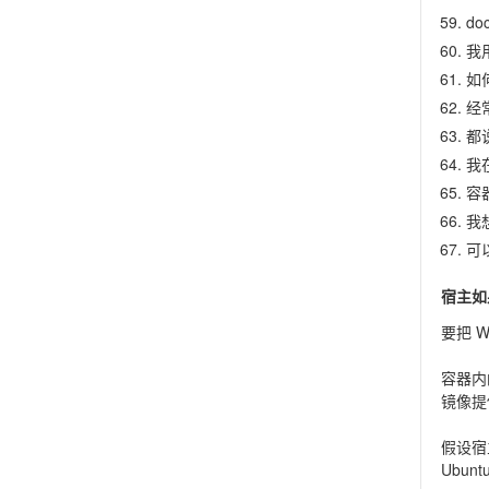
do
我用
如
经常
都说
我在
容
我
可
宿主如
要把 W
容器内
镜像提供
假设宿主
Ubunt